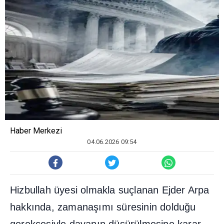
Haber Merkezi
04.06.2026 09:54
Hizbullah üyesi olmakla suçlanan Ejder Arpa
hakk
ı
nda, zamana
şı
m
ı
süresinin doldu
ğ
u