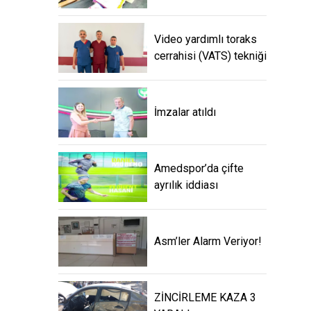
Video yardımlı toraks
cerrahisi (VATS) tekniği
İmzalar atıldı
Amedspor’da çifte
ayrılık iddiası
Asm’ler Alarm Veriyor!
ZİNCİRLEME KAZA 3