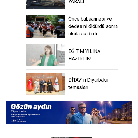
YARALI
Önce babaannesi ve
dedesini öldürdü sonra
okula saldırdı
EĞİTİM YILINA
HAZIRLIK!
DİTAV'ın Diyarbakır
temasları