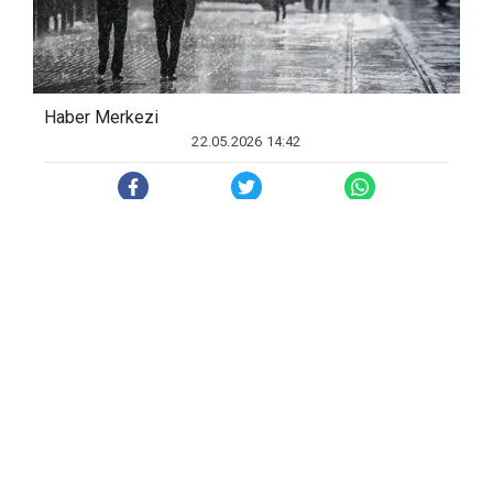
Haber Merkezi
22.05.2026 14:42
Diyarbakır Meteoroloji 15. Bölge
Müdürlüğü Tahmin ve Uyarı Merkezi
tarafından yapılan uyarıda vatandaşların
sel, su baskını, yıldırım, yerel dolu yağışı,
kuvvetli rüzgar, fırtına ve hortuma karşı
duyarlı olmaları istendi. Açıklamada,
"Cumartesi günü öğle saatlerinden
itibaren Şanlıurfa'nın kuzey ve doğusunda