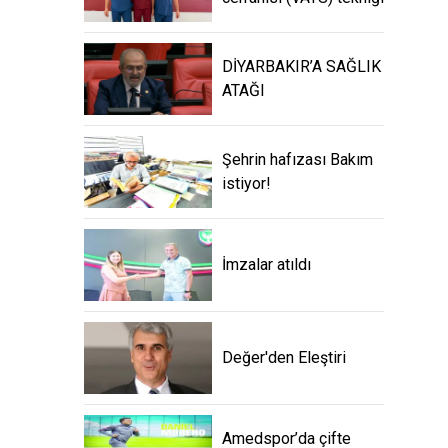
DİYARBAKIR’A SAĞLIK
ATAĞI
Şehrin hafızası Bakım
istiyor!
İmzalar atıldı
Değer'den Eleştiri
Amedspor’da çifte