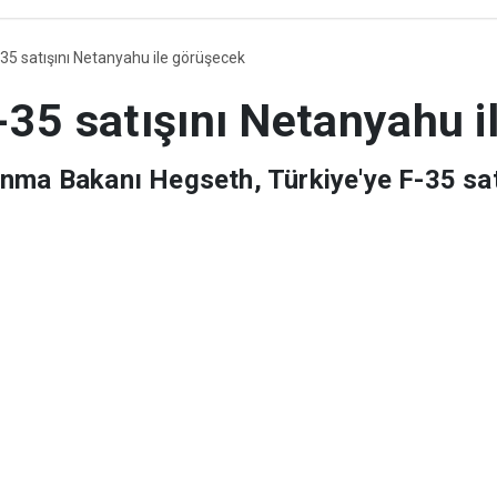
akır
Gündem
Türkiye
Politika
Spor
Ekonomi
Sağlık
Resmi İl
Düny
-35 satışını Netanyahu ile görüşecek
-35 satışını Netanyahu 
nma Bakanı Hegseth, Türkiye'ye F-35 sat