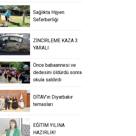
Sağlıkta Hijyen
Seferberliği
ZİNCİRLEME KAZA 3
YARALI
Önce babaannesi ve
dedesini öldürdü sonra
okula saldırdı
DİTAV'ın Diyarbakır
temasları
EĞİTİM YILINA
HAZIRLIK!