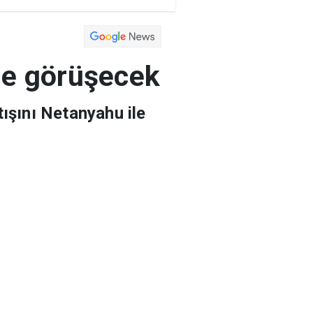
an
Eğitim
Yaşam
Yazarlar
a
Magazin
Arşiv
ile görüşecek
ışını Netanyahu ile