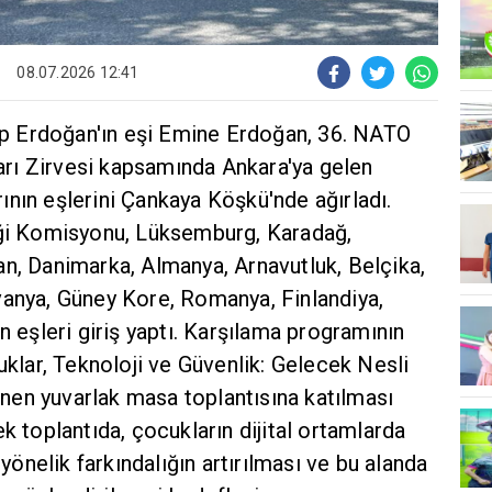
08.07.2026 12:41
 Erdoğan'ın eşi Emine Erdoğan, 36. NATO
rı Zirvesi kapsamında Ankara'ya gelen
nın eşlerini Çankaya Köşkü'nde ağırladı.
iği Komisyonu, Lüksemburg, Karadağ,
an, Danimarka, Almanya, Arnavutluk, Belçika,
vanya, Güney Kore, Romanya, Finlandiya,
n eşleri giriş yaptı. Karşılama programının
cuklar, Teknoloji ve Güvenlik: Gelecek Nesli
en yuvarlak masa toplantısına katılması
k toplantıda, çocukların dijital ortamlarda
 yönelik farkındalığın artırılması ve bu alanda