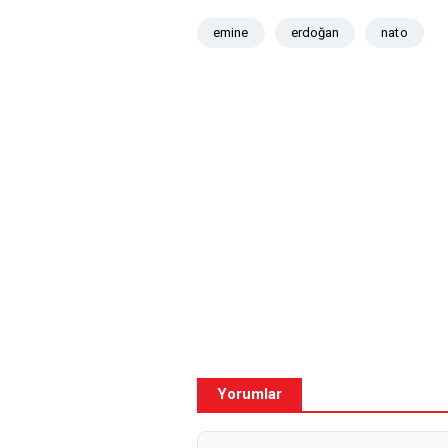
emine
erdoğan
nato
Yorumlar