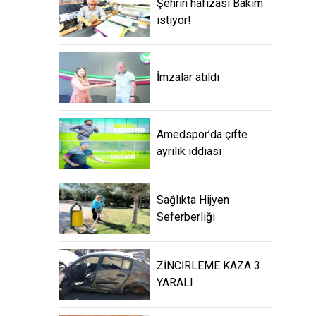
Şehrin hafızası Bakım
istiyor!
İmzalar atıldı
Amedspor’da çifte
ayrılık iddiası
Sağlıkta Hijyen
Seferberliği
ZİNCİRLEME KAZA 3
YARALI