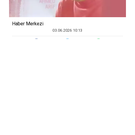
Haber Merkezi
03.06.2026 10:13
Yaratt
ığı
kendine has tarz
ı
ve
özgünlü
ğ
üyle edebiyatta önemli bir
yere sahip olan
ş
air Ahmed Arif 35 y
ı
l
önce aram
ı
zdan ayr
ı
ld
ı
. O,
edebiyat
ı
n,
ş
iirin seçkin ve ölümsüz
ustalar
ı
ndan. Ömrünün 50 y
ı
l
ı
n
ı
ş
iire
adayan ve yaln
ı
zca “Hasretinden
Prangalar Eskittim” ad
ı
yla tek bir