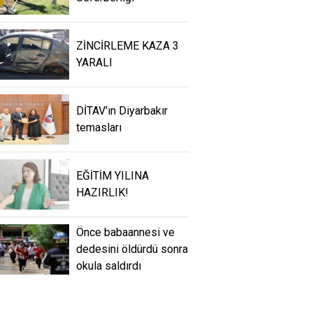
ZİNCİRLEME KAZA 3
YARALI
DİTAV'ın Diyarbakır
temasları
EĞİTİM YILINA
HAZIRLIK!
Önce babaannesi ve
dedesini öldürdü sonra
okula saldırdı