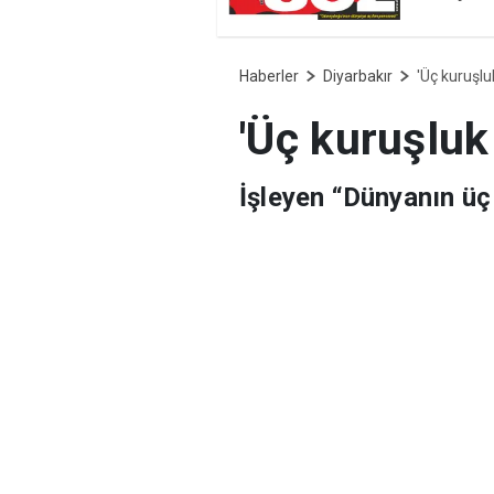
Haberler
Diyarbakır
'Üç kuruşl
'Üç kuruşluk
İşleyen “Dünyanın üç
vazgeçersek ahiretimi