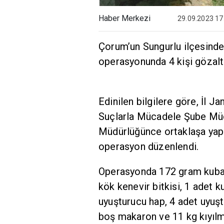
Haber Merkezi
29.09.2023 17
Çorum’un Sungurlu ilçesinde
operasyonunda 4 kişi gözaltı
Edinilen bilgilere göre, İl 
Suçlarla Mücadele Şube Müd
Müdürlüğünce ortaklaşa yapı
operasyon düzenlendi.
Operasyonda 172 gram kubar e
kök kenevir bitkisi, 1 adet 
uyuşturucu hap, 4 adet uyuş
boş makaron ve 11 kg kıyılmı