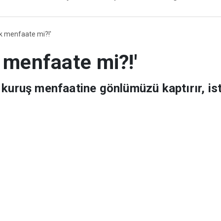
Düny
uk menfaate mi?!'
 menfaate mi?!'
 kuruş menfaatine gönlümüzü kaptırır, is
z perişan oluyor. Allah'a ihanet eden her