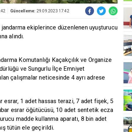
:42
Güncelleme:
29.09.2023 17:42
 jandarma ekiplerince düzenlenen uyuşturucu
na alındı.
Jandarma Komutanlığı Kaçakçılık ve Organize
ürlüğü ve Sungurlu İlçe Emniyet
lan çalışmalar neticesinde 4 ayrı adrese
srar, 1 adet hassas terazi, 7 adet fişek, 5
kubar esrar öğütücüsü, 10 adet sentetik ecza
turucu madde kullanma aparatı, 8 bin adet
ş tütün ele geçirildi.