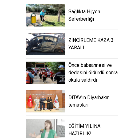
Sağlıkta Hijyen
Seferberliği
ZİNCİRLEME KAZA 3
YARALI
Önce babaannesi ve
dedesini öldürdü sonra
okula saldırdı
DİTAV'ın Diyarbakır
temasları
EĞİTİM YILINA
HAZIRLIK!