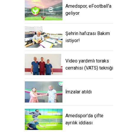
Amedspor, eFootball'a
geliyor
Şehrin hafızası Bakım
istiyor!
Video yardımlı toraks
cerrahisi (VATS) tekniği
İmzalar atıldı
Amedspor’da çifte
ayrılık iddiası