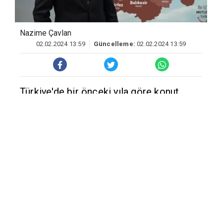
Nazime Çavlan
02.02.2024 13:59
Güncelleme:
02.02.2024 13:59
Türkiye'de bir önceki yıla göre konut
satışının yüzde 17,5 azaldığını belirten
Emlak Uzmanı Özkan Aydemir, kredi
faizlerinin yüksek olmasının konut
satışlarını etklediğini vurguladı.
Türkiye'de 2023 yılında bir milyon 225 bin
926 adet konut satıldığını ifade eden Elfi
Gayrimenkul Kurucusu ve Brokerı Özkan