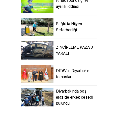
Amedspor’da çifte
ayrılık iddiası
Sağlıkta Hijyen
Seferberliği
ZİNCİRLEME KAZA 3
YARALI
DİTAV'ın Diyarbakır
temasları
Diyarbakır'da boş
arazide erkek cesedi
bulundu