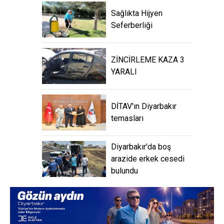
Sağlıkta Hijyen
Seferberliği
ZİNCİRLEME KAZA 3
YARALI
DİTAV'ın Diyarbakır
temasları
Diyarbakır'da boş
arazide erkek cesedi
bulundu