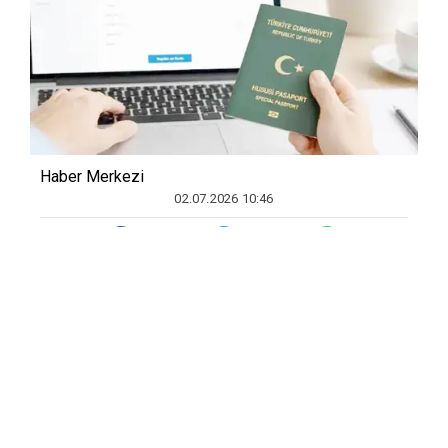
Haber Merkezi
02.07.2026 10:46
D
İ
YARBAKIR(SÖZ)-Millî E
ğ
itim Bakanl
ığı
(MEB),
hususi damgal
ı
(ye
ş
il) pasaport ba
ş
vuru
süreçlerinde dijital sisteme geçti. Yeni
uygulamayla birlikte ö
ğ
retmenler ve MEB
personeli art
ı
k ba
ş
vurular
ı
n
ı
pasaport.meb.gov.tr