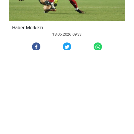
Haber Merkezi
18.05.2026 09:33
Maçtan dakikalar (İkinci yarı)
50. dakikada Van de Streek’in ceza
sahası dışından şutunda top üstten auta
çıktı.
79. dakikada gelişen kontratakta Van de
Streek’in pasında topla buluşan Ballet,
ceza sahası dışından yaptığı sert vuruşla
meşin yuvarlağı ağlara gönderdi. 1-0