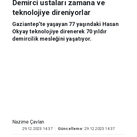
Demirci ustaları zamana ve
teknolojiye direniyorlar
Gaziantep’te yaşayan 77 yaşındaki Hasan
Okyay teknolojiye direnerek 70 yıldır
demircilik mesleğini yaşatıyor.
Nazime Çavlan
29.12.2023 14:37
Güncelleme:
29.12.2023 14:37
Gaziantep’te yaşayan 77 yaşındaki Hasan
Okyay, 7 yaşından beri teknolojiye
direnerek el emeği demircilik mesleğini
devam ettirmeye çalışıyor. Demirin sıcak