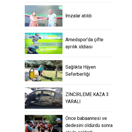
İmzalar atıldı
Amedspor’da çifte
ayrılık iddiası
Sağlıkta Hijyen
Seferberliği
ZİNCİRLEME KAZA 3
YARALI
Önce babaannesi ve
dedesini öldürdü sonra