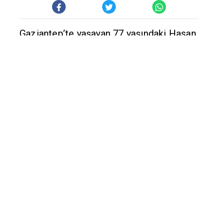
dokusuna şekil vererek ürettiği kebap
şişi, mangal, kürek, maşa ve saksı ile
vatandaşların ilgi odağı olan demir ustası
Okyay, demircilik mesleğinde yetişen
ustalar olmadığı için mesleğin
unutulmasından korkuyor.
YETİŞEN ELEMAN YOK
Son 10 yıldır demircilik mesleğine
insanların hevesinin kalmadığını söyleyen
Demir Ustası Okyay,
“Son 10 yıldan beri bu mesleğe heves
kalmadı. Yetişen eleman olmadığı için