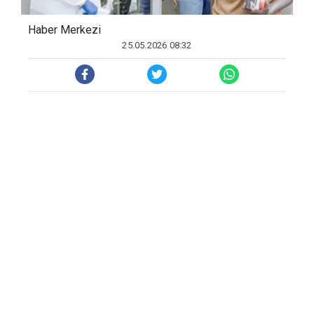
Haber Merkezi
25.05.2026 08:32
Yeni vakalardan ikisinin, ülkedeki ilk Ebola
hastasıyla temaslı olan ve halihazırda gözetim
altında tutulan bir Ugandalı sürücü ile bir
sağlık çalışanı olduğu belirtildi.
Afrika’da zaman zaman görülen, hızla
yayılması ve yüksek ölüm oranıyla bilinen
Ebola, bu kez Uganda’da korkutucu bir hızla
ilerliyor.