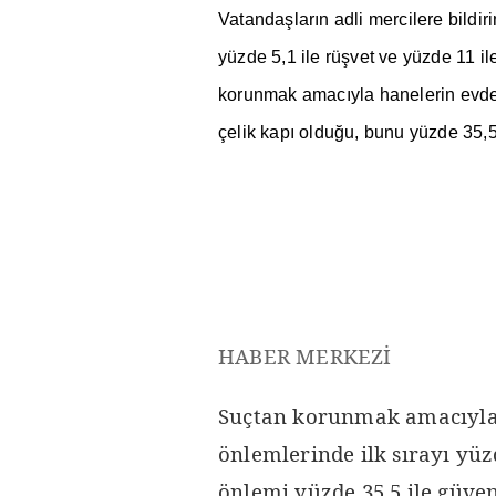
Vatanda
ş
lar
ı
n adli mercilere bild
yüzde 5,1 ile rü
ş
vet ve yüzde 11 ile
korunmak amac
ı
yla hanelerin evde
çelik kap
ı
oldu
ğ
u, bunu yüzde 35,5
HABER MERKEZİ
Suçtan korunmak amacıyla 
önlemlerinde ilk sırayı yüzd
önlemi yüzde 35,5 ile güven