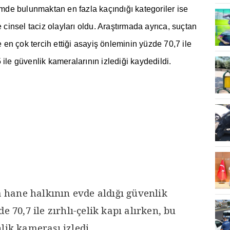
irimde bulunmaktan en fazla kaç
ı
nd
ığı
kategoriler ise
 cinsel taciz olaylar
ı
oldu. Ara
ş
t
ı
rmada ayr
ı
ca, suçtan
 en çok tercih etti
ğ
i asayi
ş
önleminin yüzde 70,7 ile
 ile güvenlik kameralar
ı
n
ı
n izledi
ğ
i kaydedildi.
hane halkının evde aldığı güvenlik
e 70,7 ile zırhlı-çelik kapı alırken, bu
lik kamerası izledi.