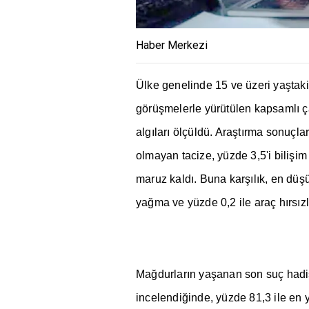
Haber Merkezi
Ülke genelinde 15 ve üzeri ya
ş
tak
görü
ş
melerle yürütülen kapsaml
ı
ç
alg
ı
lar
ı
ölçüldü. Ara
ş
t
ı
rma sonuçla
olmayan tacize, yüzde 3,5'i bili
ş
im
maruz kald
ı
. Buna kar
şı
l
ı
k, en dü
ş
ya
ğ
ma ve yüzde 0,2 ile araç h
ı
rs
ı
z
Ma
ğ
durlar
ı
n ya
ş
anan son suç hadi
incelendi
ğ
inde, yüzde 81,3 ile en 