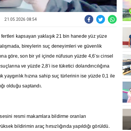
21.05.2026 08:54
i fertleri kapsayan yakla
şı
k 21 bin hanede yüz yüze
al
ış
mada, bireylerin suç deneyimleri ve güvenlik
r
ı
na göre, son bir y
ı
l içinde nüfusun yüzde 4,6's
ı
cinsel
 suçlar
ı
na ve yüzde 2,8'i ise tüketici doland
ı
r
ı
c
ı
l
ığı
na
ük yayg
ı
nl
ı
k h
ı
z
ı
na sahip suç türlerinin ise yüzde 0,1 ile
l
ığı
oldu
ğ
u saptand
ı
.
sesini resmi makamlara bildirme oranlar
ı
yüksek bildirimin araç h
ı
rs
ı
zl
ığı
nda yap
ı
ld
ığı
görüldü.