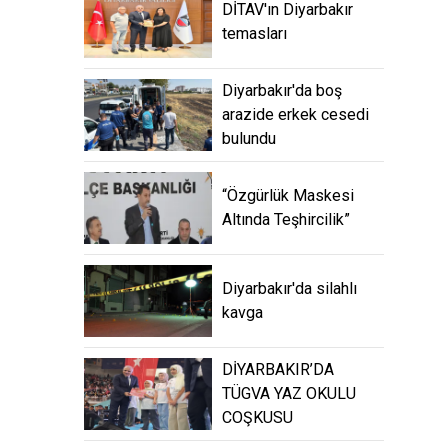
DİTAV'ın Diyarbakır
temasları
Diyarbakır'da boş
arazide erkek cesedi
bulundu
“Özgürlük Maskesi
Altında Teşhircilik”
Diyarbakır'da silahlı
kavga
DİYARBAKIR’DA
TÜGVA YAZ OKULU
COŞKUSU