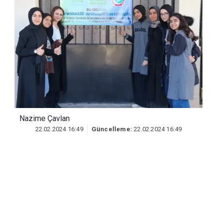
Nazime Çavlan
22.02.2024 16:49
Güncelleme:
22.02.2024 16:49
Lise öğrencileri, 31 Ocak 2023'te
Cumhurbaşkanı Recep Tayyip Erdoğan'ın
eşi Emine Erdoğan'ın himayelerinde