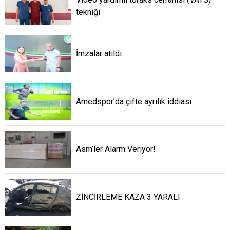
tekniği
İmzalar atıldı
Amedspor’da çifte ayrılık iddiası
Asm’ler Alarm Veriyor!
ZİNCİRLEME KAZA 3 YARALI