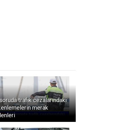
soruda trafik cezalarındaki
zenlemelerin merak
lenleri