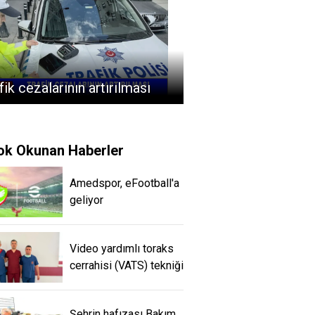
fik cezalarının artırılması
ok Okunan Haberler
Amedspor, eFootball'a
geliyor
Video yardımlı toraks
cerrahisi (VATS) tekniği
Şehrin hafızası Bakım