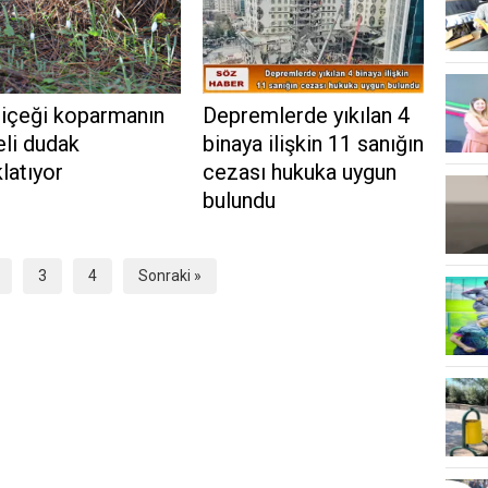
çiçeği koparmanın
Depremlerde yıkılan 4
li dudak
binaya ilişkin 11 sanığın
latıyor
cezası hukuka uygun
bulundu
3
4
Sonraki »