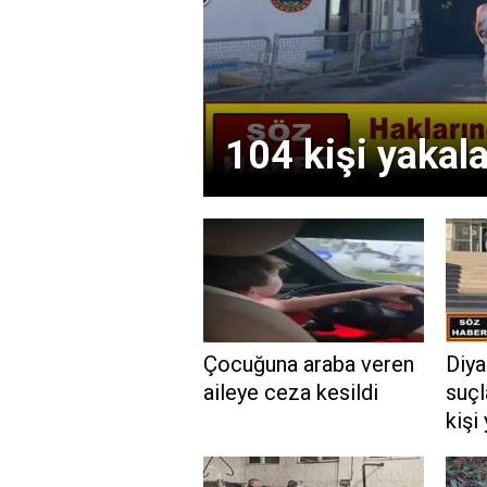
104 kişi yakal
Çocuğuna araba veren
Diya
aileye ceza kesildi
suçl
kişi