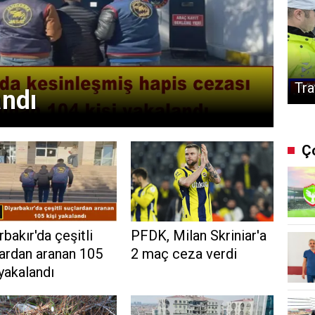
Tra
andı
Ç
rbakır'da çeşitli
PFDK, Milan Skriniar'a
ardan aranan 105
2 maç ceza verdi
 yakalandı