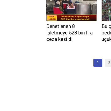
Denetlenen 8
Bu 
işletmeye 528 bin lira
bede
ceza kesildi
uçuk
1
2