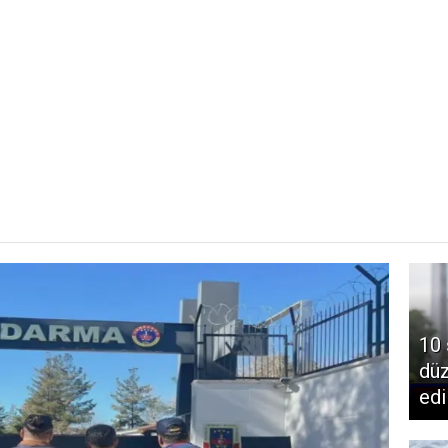
10 
dü
edi