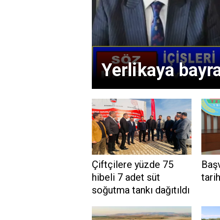
Yerlikaya bayra
Çiftçilere yüzde 75
Başv
hibeli 7 adet süt
tari
soğutma tankı dağıtıldı