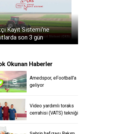
tçi Kayıt Sistemi'ne
ıtlarda son 3 gün
ok Okunan Haberler
Amedspor, eFootball'a
geliyor
Video yardımlı toraks
cerrahisi (VATS) tekniği
Şehrin hafızası Bakım