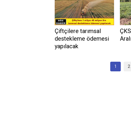
Çiftçilere tarımsal
ÇKS 
destekleme ödemesi
Aral
yapılacak
1
2