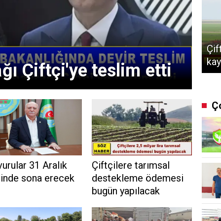
Çif
kay
ğı Çiftçi'ye teslim etti
Ç
urular 31 Aralık
Çiftçilere tarımsal
hinde sona erecek
destekleme ödemesi
bugün yapılacak