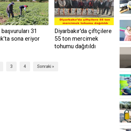
başvuruları 31
Diyarbakır'da çiftçilere
ık’ta sona eriyor
55 ton mercimek
tohumu dağıtıldı
3
4
Sonraki »