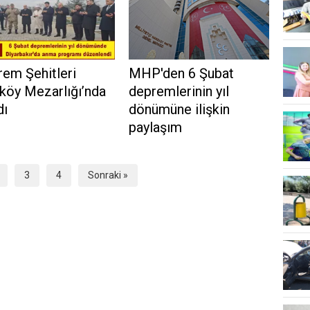
em Şehitleri
MHP'den 6 Şubat
köy Mezarlığı’nda
depremlerinin yıl
dı
dönümüne ilişkin
paylaşım
3
4
Sonraki »