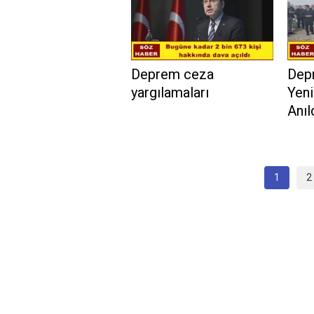
Deprem ceza
Depr
yargılamaları
Yeni
Anıl
1
2