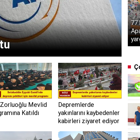
77 
Apa
yar
tu
Ç
 Zorluoğlu Mevlid
Depremlerde
ramına Katıldı
yakınlarını kaybedenler
kabirleri ziyaret ediyor