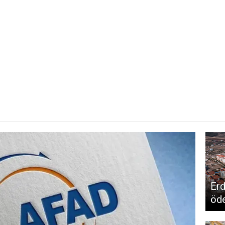
i
Erd
öde