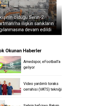
kişinin öldüğü Serin-2
rtmanı'na ilişkin sanıkların
gılanmasına devam edildi
ok Okunan Haberler
Amedspor, eFootball'a
geliyor
Video yardımlı toraks
cerrahisi (VATS) tekniği
Şehrin hafızası Bakım