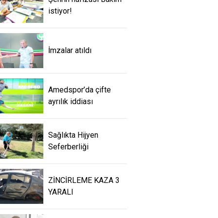
istiyor!
İmzalar atıldı
Amedspor’da çifte
ayrılık iddiası
Sağlıkta Hijyen
Seferberliği
ZİNCİRLEME KAZA 3
YARALI