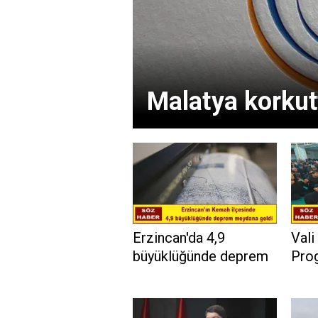
Malatya korkut
Erzincan'da 4,9
Vali
büyüklüğünde deprem
Prog