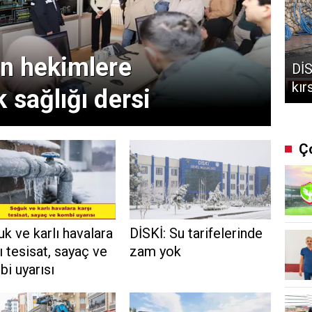
rn hekimlere
DİS
kır
 sağlığı dersi
Ç
k ve karlı havalara
DİSKİ: Su tarifelerinde
ı tesisat, sayaç ve
zam yok
i uyarısı