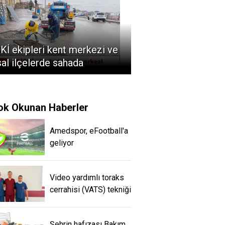
Kİ ekipleri kent merkezi ve
sal ilçelerde sahada
ok Okunan Haberler
Amedspor, eFootball'a
geliyor
Video yardımlı toraks
cerrahisi (VATS) tekniği
Şehrin hafızası Bakım