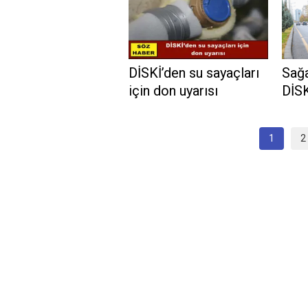
DİSKİ’den su sayaçları
Sağa
için don uyarısı
DİSK
1
2