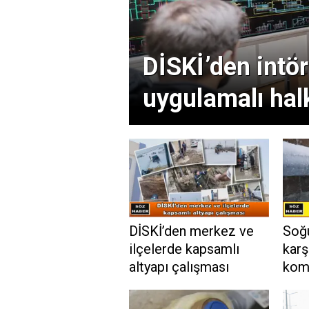
DİSKİ’den intö
uygulamalı halk
DİSKİ’den merkez ve
Soğu
ilçelerde kapsamlı
karş
altyapı çalışması
komb