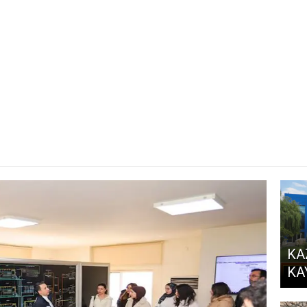
KA
KA