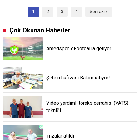
1
2
3
4
Sonraki »
Çok Okunan Haberler
Amedspor, eFootball'a geliyor
Şehrin hafızası Bakım istiyor!
Video yardımlı toraks cerrahisi (VATS)
tekniği
İmzalar atıldı