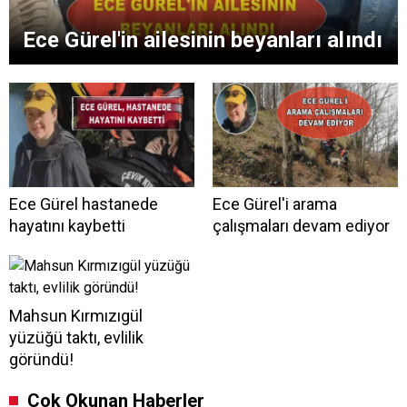
Ece Gürel'in ailesinin beyanları alındı
Ece Gürel hastanede
Ece Gürel'i arama
hayatını kaybetti
çalışmaları devam ediyor
Mahsun Kırmızıgül
yüzüğü taktı, evlilik
göründü!
Çok Okunan Haberler