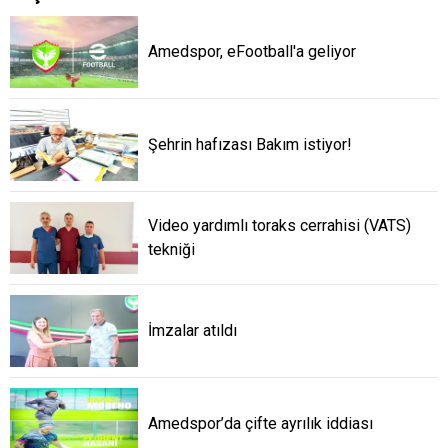
Amedspor, eFootball'a geliyor
Şehrin hafızası Bakım istiyor!
Video yardımlı toraks cerrahisi (VATS)
tekniği
İmzalar atıldı
Amedspor’da çifte ayrılık iddiası