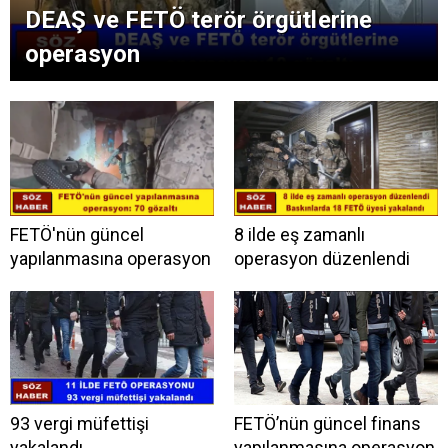
DEAŞ ve FETÖ terör örgütlerine
operasyon
FETÖ'nün güncel
8 ilde eş zamanlı
yapılanmasına operasyon
operasyon düzenlendi
93 vergi müfettişi
FETÖ’nün güncel finans
yakalandı
yapılanmasına operasyon