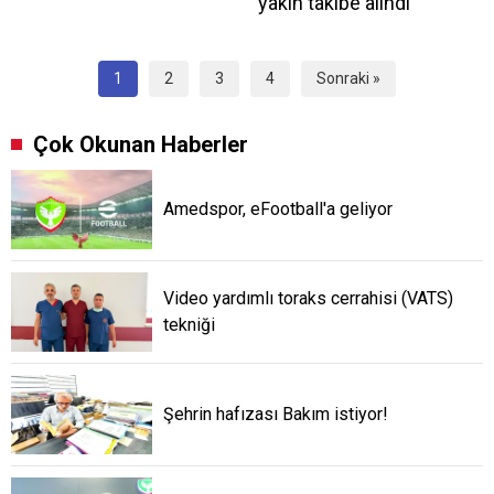
yakın takibe alındı
1
2
3
4
Sonraki »
Çok Okunan Haberler
Amedspor, eFootball'a geliyor
Video yardımlı toraks cerrahisi (VATS)
tekniği
Şehrin hafızası Bakım istiyor!