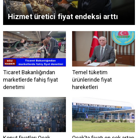
Hizmet üretici fiyat endeksi arttı
Ticaret Bakanlığından
Temel tüketim
marketlerde fahiş fiyat
ürünlerinde fiyat
denetimi
hareketleri
Konut fiyatları Ocak
Ocak’ta fiyatı en çok artan