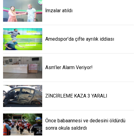
İmzalar atıldı
Amedspor’da çifte ayrılık iddiası
Asm’ler Alarm Veriyor!
ZİNCİRLEME KAZA 3 YARALI
Önce babaannesi ve dedesini öldürdü
sonra okula saldırdı