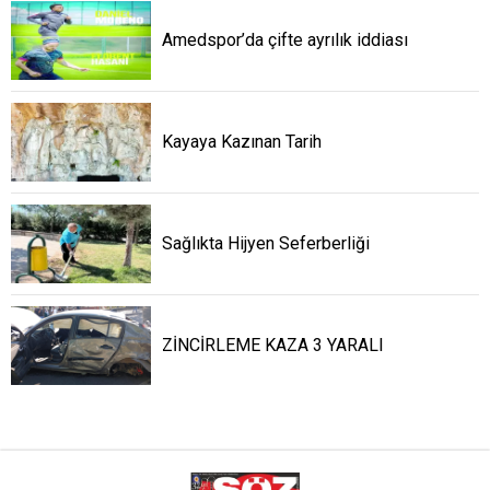
Amedspor’da çifte ayrılık iddiası
Kayaya Kazınan Tarih
Sağlıkta Hijyen Seferberliği
ZİNCİRLEME KAZA 3 YARALI