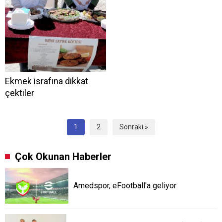
Ekmek israfına dikkat
çektiler
1
2
Sonraki »
Çok Okunan Haberler
Amedspor, eFootball'a geliyor