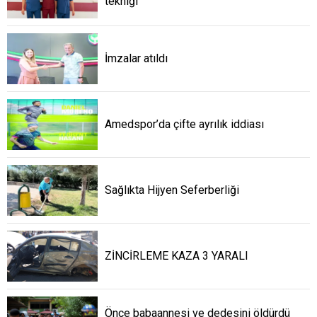
tekniği
İmzalar atıldı
Amedspor’da çifte ayrılık iddiası
Sağlıkta Hijyen Seferberliği
ZİNCİRLEME KAZA 3 YARALI
Önce babaannesi ve dedesini öldürdü