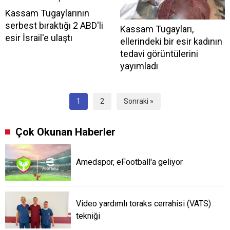
Kassam Tugaylarının
serbest bıraktığı 2 ABD'li
Kassam Tugayları,
esir İsrail'e ulaştı
ellerindeki bir esir kadının
tedavi görüntülerini
yayımladı
1
2
Sonraki »
Çok Okunan Haberler
Amedspor, eFootball'a geliyor
Video yardımlı toraks cerrahisi (VATS)
tekniği