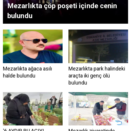
Mezarlıkta çöp poşeti içinde cenin
bulundu
Mezarlıkta ağaca asılı
Mezarlıkta park halindeki
halde bulundu
araçta iki genç ölü
bulundu
‘6 AYDIR BU ACIYI
Mezarlık ziyaretinde