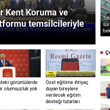
ır Kent Koruma ve
Tut
formu temsilcileriyle
sür
bek
Ç
teki görüntülerde
Özel eğitime ihtiyaç
ir olumsuzluk yok
duyan bireylere
verilecek eğitim
desteği tutarları