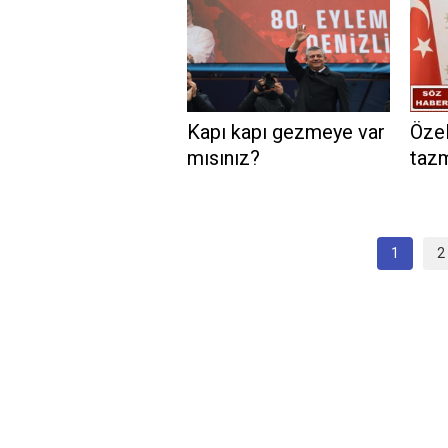
Kapı kapı gezmeye var
Özel
mısınız?
tazm
1
2