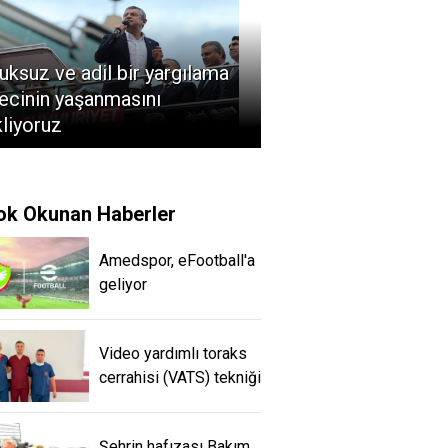
uksuz ve adil bir yargılama
ecinin yaşanmasını
liyoruz
ok Okunan Haberler
Amedspor, eFootball'a
geliyor
Video yardımlı toraks
cerrahisi (VATS) tekniği
Şehrin hafızası Bakım