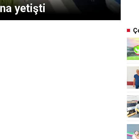
na yetişti
Ç