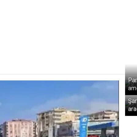
i
Pan
amc
Şan
ara