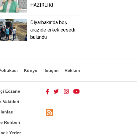
HAZIRLIK!
Diyarbakır'da boş
arazide erkek cesedi
bulundu
olitikası
Künye
İletişim
Reklam
çi Eczane
 Vakitleri
İlanları
me Rehberi
cek Yerler