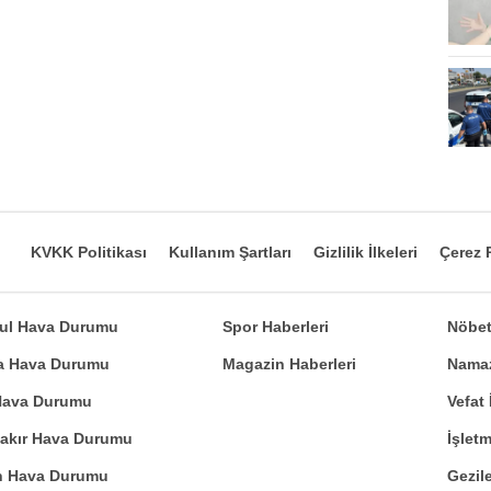
KVKK Politikası
Kullanım Şartları
Gizlilik İlkeleri
Çerez P
bul Hava Durumu
Spor Haberleri
Nöbet
a Hava Durumu
Magazin Haberleri
Namaz
 Hava Durumu
Vefat 
bakır Hava Durumu
İşlet
n Hava Durumu
Gezile