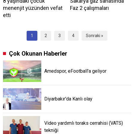
8 yaşındaki çocuk
Sakarya gaz sahasında
menenjit yüzünden vefat
Faz 2 çalışmaları
etti
1
2
3
4
Sonraki »
Çok Okunan Haberler
Amedspor, eFootball'a geliyor
Diyarbakır'da Kanlı olay
Video yardımlı toraks cerrahisi (VATS)
tekniği