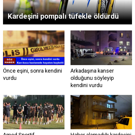
Kardeşini pompalı tüfekle öldürdü
Önce eşini, sonra kendini
Arkadaşına kanser
vurdu
olduğunu söyleyip
kendini vurdu
Amed Sportif
Haber alamadığı kardeşini