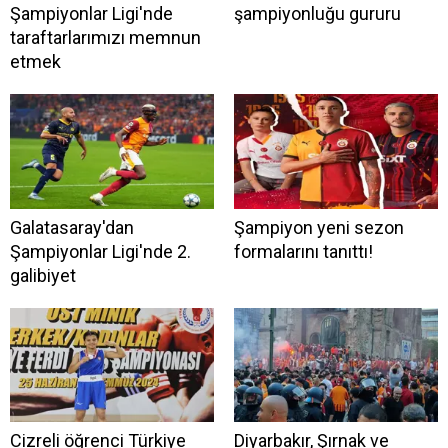
Şampiyonlar Ligi'nde
şampiyonluğu gururu
taraftarlarımızı memnun
etmek
Galatasaray'dan
Şampiyon yeni sezon
Şampiyonlar Ligi'nde 2.
formalarını tanıttı!
galibiyet
Cizreli öğrenci Türkiye
Diyarbakır, Şırnak ve