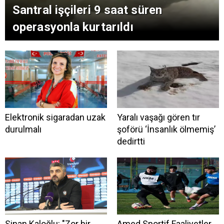
Santral işçileri 9 saat süren
operasyonla kurtarıldı
Elektronik sigaradan uzak
Yaralı vaşağı gören tır
durulmalı
şoförü ‘İnsanlık ölmemiş’
dedirtti
Sinan Kaloğlu: "Zor bir
Amed Sportif Faaliyetler,