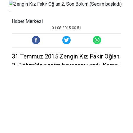
Haber Merkezi
01.08.2015 00:51
31 Temmuz 2015 Zengin Kız Fakir Oğlan
2. Bölüm’de seçim heyecanı vardı. Kemal
Bey’in şirketinin başına geçmek için
Nurhan ve Sarp kıyasıya yarışa giriyor.
Zengin Kız Fakir Oğlan 2. Bölüm izleme
linki.
ZENGİN KIZ FAKİR OĞLAN 2. BÖLÜM
İZLEMEK İÇİN TIKLAYIN