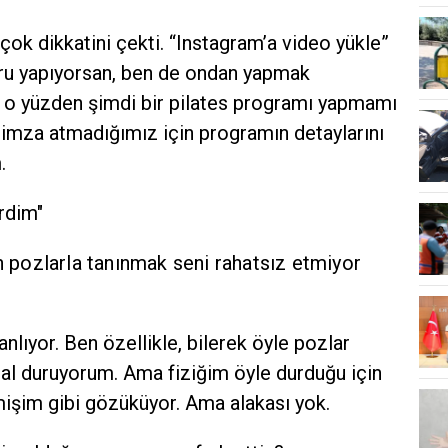
 çok dikkatini çekti. “Instagram’a video yükle”
oru yapıyorsan, ben de ondan yapmak
n o yüzden şimdi bir pilates programı yapmamı
z imza atmadığımız için programın detaylarını
.
rdim"
in pozlarla tanınmak seni rahatsız etmiyor
 anlıyor. Ben özellikle, bilerek öyle pozlar
l duruyorum. Ama fiziğim öyle durduğu için
işim gibi gözüküyor. Ama alakası yok.