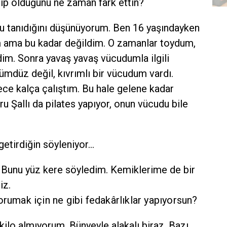
hip olduğunu ne zaman fark ettin?
nu tanıdığını düşünüyorum. Ben 16 yaşındayken
im ama bu kadar değildim. O zamanlar toydum,
ldim. Sonra yavaş yavaş vücudumla ilgili
mdüz değil, kıvrımlı bir vücudum vardı.
ece kalça çalıştım. Bu hale gelene kadar
u Şallı da pilates yapıyor, onun vücudu bile
etirdiğin söyleniyor...
. Bunu yüz kere söyledim. Kemiklerime de bir
iz.
orumak için ne gibi fedakârlıklar yapıyorsun?
 kilo almıyorum. Bünyeyle alakalı biraz. Bazı