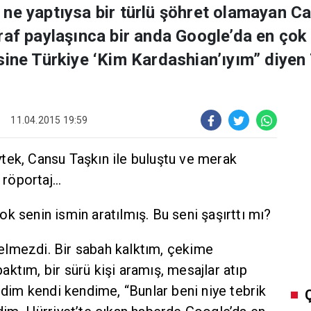
ne yaptıysa bir türlü şöhret olamayan C
raf paylaşınca bir anda Google’da en çok
sine Türkiye ‘Kim Kardashian’ıyım” diyen
11.04.2015 19:59
tek, Cansu Taşkın ile buluştu ve merak
röportaj...
k senin ismin aratılmış. Bu seni şaşırttı mı?
 gelmezdi. Bir sabah kalktım, çekime
ktım, bir sürü kişi aramış, mesajlar atıp
dedim kendi kendime, “Bunlar beni niye tebrik