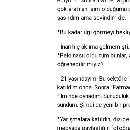
ediyor?” Sonra Twitter’a gir
çok aratılan isim olduğumu
şaşırdım ama sevindim de.
*Bu kadar ilgi görmeyi bekl
- İnan hiç aklıma gelmemişti.
*Peki nasıl oldu tüm bunlar,
öğrenebilir miyiz?
- 21 yaşındayım. Bu sektöre 1
katıldım önce. Sonra “Fatmag
filminde oynadım. Sunuculuk d
sundum. Şimdi de yeni bir p
*Yarışmalara katıldın, dizid
medyada paylaştığın fotoğrafl