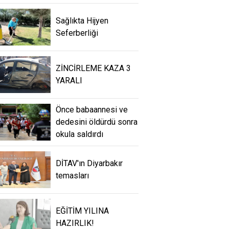
Sağlıkta Hijyen
Seferberliği
ZİNCİRLEME KAZA 3
YARALI
Önce babaannesi ve
dedesini öldürdü sonra
okula saldırdı
DİTAV'ın Diyarbakır
temasları
EĞİTİM YILINA
HAZIRLIK!