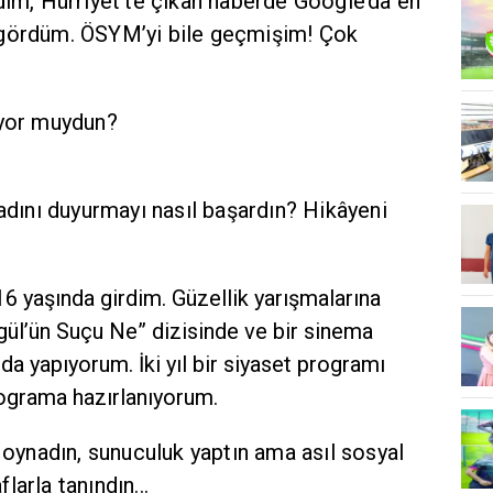
dim, Hürriyet’te çıkan haberde Google’da en
 gördüm. ÖSYM’yi bile geçmişim! Çok
iyor muydun?
 adını duyurmayı nasıl başardın? Hikâyeni
6 yaşında girdim. Güzellik yarışmalarına
ül’ün Suçu Ne” dizisinde ve bir sinema
a yapıyorum. İki yıl bir siyaset programı
rograma hazırlanıyorum.
e oynadın, sunuculuk yaptın ama asıl sosyal
arla tanındın...