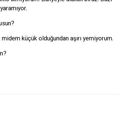
 yaramıyor.
musun?
ma midem küçük olduğundan aşırı yemiyorum.
un?