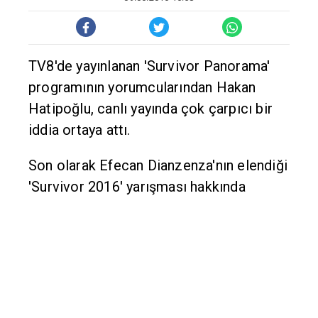
TV8'de yayınlanan 'Survivor Panorama'
programının yorumcularından Hakan
Hatipoğlu, canlı yayında çok çarpıcı bir
iddia ortaya attı.
Son olarak Efecan Dianzenza'nın elendiği
'Survivor 2016' yarışması hakkında
detaylı incelemelerin ve sohbetlerin
yapıldığı programın son bölümünde,
gönüllüler takımından ünlülere
geçen Semih Öztürk masaya yatırıldı.
"KARŞISINA DEFTERİ KOYSAK..."