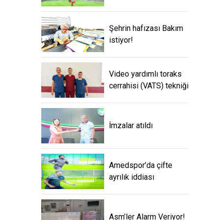
Şehrin hafızası Bakım
istiyor!
Video yardımlı toraks
cerrahisi (VATS) tekniği
İmzalar atıldı
Amedspor’da çifte
ayrılık iddiası
Asm’ler Alarm Veriyor!