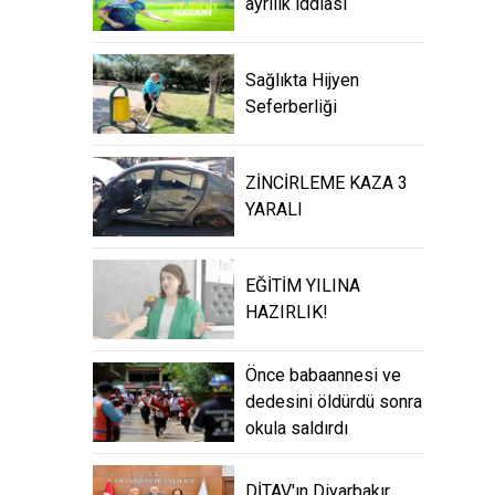
ayrılık iddiası
Sağlıkta Hijyen
Seferberliği
ZİNCİRLEME KAZA 3
YARALI
EĞİTİM YILINA
HAZIRLIK!
Önce babaannesi ve
dedesini öldürdü sonra
okula saldırdı
DİTAV'ın Diyarbakır