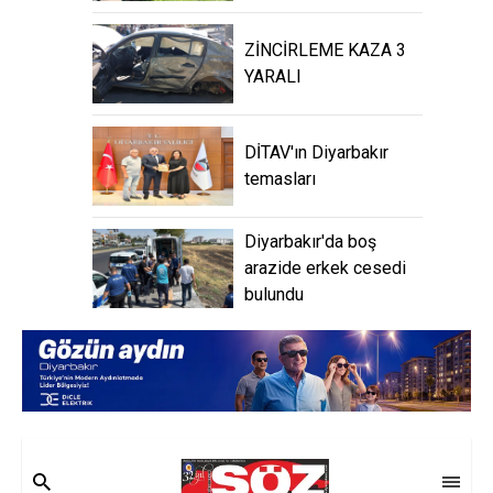
ZİNCİRLEME KAZA 3
YARALI
DİTAV'ın Diyarbakır
temasları
Diyarbakır'da boş
arazide erkek cesedi
bulundu