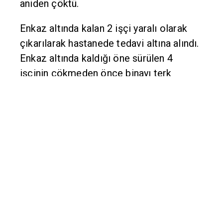
aniden çöktü.
Enkaz altında kalan 2 işçi yaralı olarak
çıkarılarak hastanede tedavi altına alındı.
Enkaz altında kaldığı öne sürülen 4
işçinin çökmeden önce binayı terk
ettikleri bir süre sonra anlaşıldı.
ENKAZ ALTINDA
Siirt'in Güres Caddesi üzerinde bulunan
ve bir süre önce yerine yeni bina
yapılacağı için tahliye edilen 3 katlı
binada işçiler tarafından yıkım işlemi
başlatıldı. Bugün saat 17.45'te, çalışmalar
sürerken, binada aniden çökme meydana