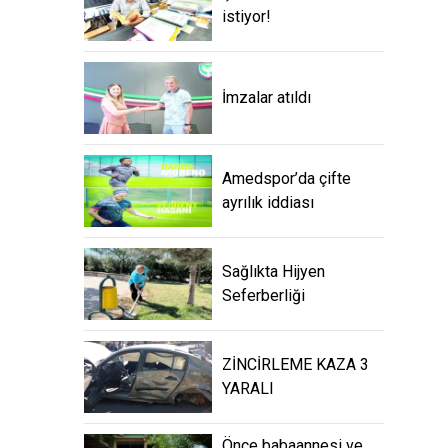
istiyor!
İmzalar atıldı
Amedspor’da çifte
ayrılık iddiası
Sağlıkta Hijyen
Seferberliği
ZİNCİRLEME KAZA 3
YARALI
Önce babaannesi ve