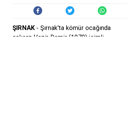
sonucu 15 metreyükseklikten düşüp
hayatını kaybetti.
Şırnak merkeze bağlı maden bölgesinde
çalışan Vezir Demir, 120 metrederinlikte
kömür çıkarmak için asansörle inerken
zemine 15 metrekala halatın kopması
sonucu düşerek, olay yerinde hayatını
kaybetti. Şırnak Devlet Hastanesi'ne
kaldırılan Demir'in cesedi, otopsi
yapıldıktan sonra defnedilmek üzere
Şırnak merkeze bağlı Geçitboyu Köyü'ne
götürüldü. Olayla ilgili savcılık tarafından
soruşturma başlatıldı.
Kaynak: Diyarbakır Söz