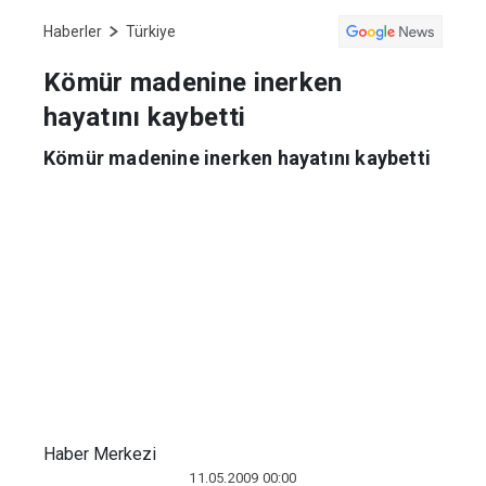
Haberler
Türkiye
Kömür madenine inerken
hayatını kaybetti
Kömür madenine inerken hayatını kaybetti
Haber Merkezi
11.05.2009 00:00
ŞIRNAK
- Şırnak'ta kömür ocağında
çalışan Vezir Demir (1979) isimli
vatandaş, madenin derinliklerine inerken,
bindiği asansörün halatının kopması