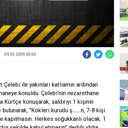
09.05.2009 00:00
Çelebi ile yakınları katliamın ardından
haneye konuldu. Çelebi'nin nezarethane
a Kürtçe konuşarak, saldırıyı 1 kişinin
lunarak, "Kökleri kurudu ş.......n, 7-8 kişi
ğe kapılmasın. Herkes soğukkanlı olacak. 1
hiçbir şekilde kabul etmesin" dediği iddia