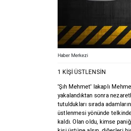
Haber Merkezi
1 KİŞİ ÜSTLENSİN
'Şıh Mehmet' lakaplı Mehmet 
yakalandıktan sonra nezaret
tutuldukları sırada adamların
üstlenmesi yönünde telkinde bu
kaldı. Olan oldu, kimse pani
kişi üstüne alsın, diğerleri 