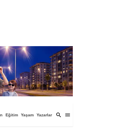
an
Eğitim
Yaşam
Yazarlar
a
Magazin
Arşiv