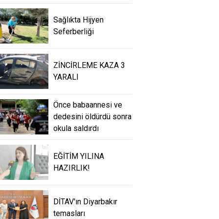
Sağlıkta Hijyen
Seferberliği
ZİNCİRLEME KAZA 3
YARALI
Önce babaannesi ve
dedesini öldürdü sonra
okula saldırdı
EĞİTİM YILINA
HAZIRLIK!
DİTAV'ın Diyarbakır
temasları