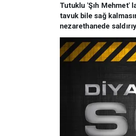
Tutuklu 'Şıh Mehmet' l
tavuk bile sağ kalması
nezarethanede saldırıyı