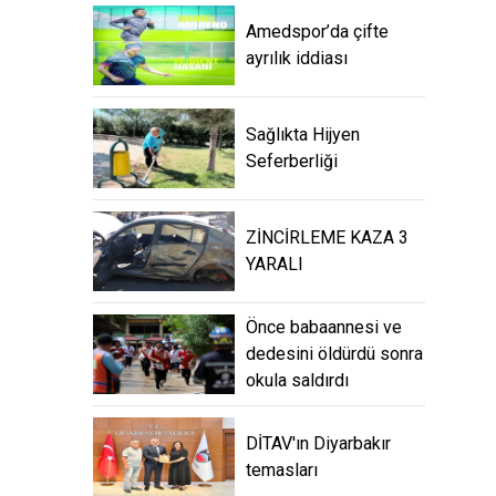
Amedspor’da çifte
ayrılık iddiası
Sağlıkta Hijyen
Seferberliği
ZİNCİRLEME KAZA 3
YARALI
Önce babaannesi ve
dedesini öldürdü sonra
okula saldırdı
DİTAV'ın Diyarbakır
temasları