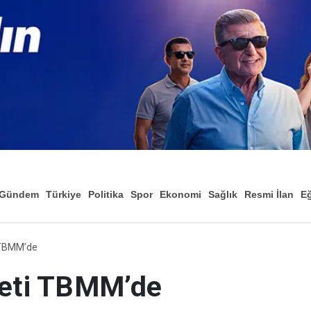
Gündem
Türkiye
Politika
Spor
Ekonomi
Sağlık
Resmi İlan
Eğ
i TBMM’de
keti TBMM’de