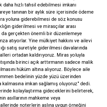
 daha hızlı tahsil edebilmesi imkanı
dareye tanınan bir aylık süre içerisinde ödeme
icra yoluna giderebilmesi de söz konusu
ığın giderilmesi ve mirasçılar arası
nda da gerçekten önemli bir düzenlemeye
mza atıyorlar. Yine mülkiyet hakkını ve ailevi
ığı satış suretiyle giderilmesi davalarında
leri ortadan kaldırıyoruz. Miras yoluyla
atışında birinci açık arttırmanın sadece malik
ılmasını hüküm altına alıyoruz. Böylece aile
hammen bedelinin yüzde yüzü üzerinden
da kalmasına imkan sağlamış oluyoruz" dedi.
rinde kolaylaştırma gideceklerini belirterek,
inin asıllarının mahkeme veya
allerinde noterlerin aslına uygun örneğini