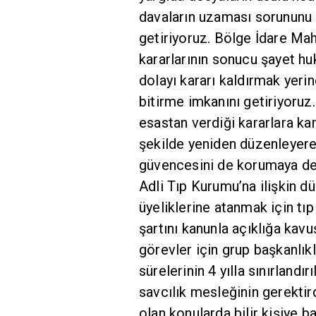
davaların uzaması sorununu
getiriyoruz. Bölge İdare Ma
kararlarının sonucu şayet h
dolayı kararı kaldırmak yeri
bitirme imkanını getiriyoruz
esastan verdiği kararlara ka
şekilde yeniden düzenleyer
güvencesini de korumaya dev
Adli Tıp Kurumu’na ilişkin d
üyeliklerine atanmak için tı
şartını kanunla açıklığa kav
görevler için grup başkanlıkl
sürelerinin 4 yılla sınırlandı
savcılık mesleğinin gerekti
olan konularda bilir kişiye b