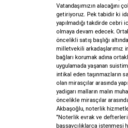
Vatandaşımızın alacağını çok
getiriyoruz. Pek tabidir ki i
yapılmadığı takdirde cebri 
olmaya devam edecek. Ortakl
öncelikli satış başlığı altı
milletvekili arkadaşlarımız i
bağları korumak adına ortakl
uygulamada yaşanan suistimal
intikal eden taşınmazların s
olan mirasçılar arasında yap
yadigarı malların malın mu
öncelikle mirasçılar arasın
Akbaşoğlu, noterlik hizmetle
"Noterlik evrak ve defterler
başsavcılıklarca istenmesi h