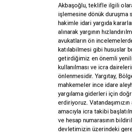
Akbaşoğlu, teklifle ilgili olar
işlemesine dönük duruşma sür
hakimle idari yargıda kararl
alınarak yargının hızlandır
avukatların ön incelemelerd
katılabilmesi gibi hususlar b
getirdiğimiz en önemli yenil
kullanılması ve icra dairele
önlenmesidir. Yargıtay, Böl
mahkemeler ince idare aleyh
yargılama giderleri için doğ
erdiriyoruz. Vatandaşımızı
amacıyla icra takibi başlatı
ve hesap numarasının bildiri
devletimizin üzerindeki gerek