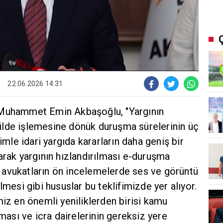
22.06.2026 14:31
 Muhammet Emin Akbaşoğlu, "Yargının
şekilde işlemesine dönük duruşma sürelerinin üç
kimle idari yargıda kararların daha geniş bir
arak yargının hızlandırılması e-duruşma
avukatların ön incelemelerde ses ve görüntü
lmesi gibi hususlar bu teklifimizde yer alıyor.
miz en önemli yeniliklerden birisi kamu
lması ve icra dairelerinin gereksiz yere