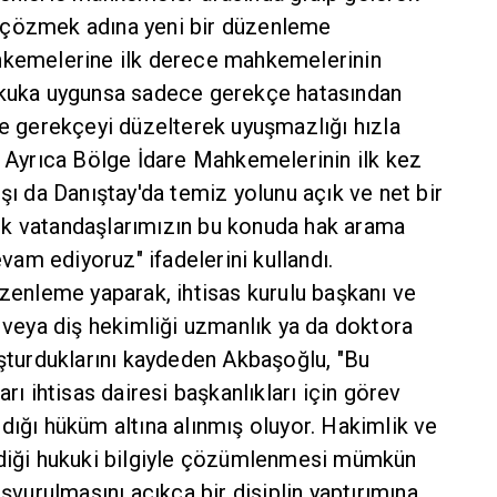
 çözmek adına yeni bir düzenleme
hkemelerine ilk derece mahkemelerinin
ukuka uygunsa sadece gerekçe hatasından
ne gerekçeyi düzelterek uyuşmazlığı hızla
. Ayrıca Bölge İdare Mahkemelerinin ilk kez
rşı da Danıştay'da temiz yolunu açık ve net bir
ek vatandaşlarımızın bu konuda hak arama
am ediyoruz" ifadelerini kullandı.
üzenleme yaparak, ihtisas kurulu başkanı ve
p veya diş hekimliği uzmanlık ya da doktora
uşturduklarını kaydeden Akbaşoğlu, "Bu
arı ihtisas dairesi başkanlıkları için görev
rıldığı hüküm altına alınmış oluyor. Hakimlik ve
rdiği hukuki bilgiyle çözümlenmesi mümkün
aşvurulmasını açıkça bir disiplin yaptırımına