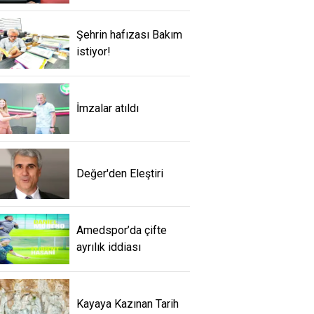
Şehrin hafızası Bakım
istiyor!
İmzalar atıldı
Değer'den Eleştiri
Amedspor’da çifte
ayrılık iddiası
Kayaya Kazınan Tarih