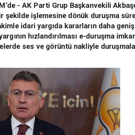
M’de - AK Parti Grup Başkanvekili Akbaşo
 bir şekilde işlemesine dönük duruşma süre
akimle idari yargıda kararların daha geni
k yargının hızlandırılması e-duruşma imk
elerde ses ve görüntü nakliyle duruşmala