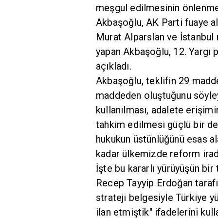
meşgul edilmesinin önlenmes
Akbaşoğlu, AK Parti fuaye al
Murat Alparslan ve İstanbul m
yapan Akbaşoğlu, 12. Yargı pake
açıkladı.
Akbaşoğlu, teklifin 29 madd
maddeden oluştuğunu söyleye
kullanılması, adalete erişimi
tahkim edilmesi güçlü bir dev
hukukun üstünlüğünü esas al
kadar ülkemizde reform irade
İşte bu kararlı yürüyüşün b
Recep Tayyip Erdoğan taraf
strateji belgesiyle Türkiye y
ilan etmiştik" ifadelerini kull