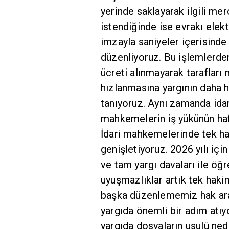
yerinde saklayarak ilgili me
istendiğinde ise evrakı elek
imzayla saniyeler içerisinde 
düzenliyoruz. Bu işlemlerden
ücreti alınmayarak tarafları 
hızlanmasına yargının daha h
tanıyoruz. Aynı zamanda ida
mahkemelerin iş yükünün hafi
İdari mahkemelerinde tek h
genişletiyoruz. 2026 yılı içi
ve tam yargı davaları ile öğre
uyuşmazlıklar artık tek hakim
başka düzenlememiz hak aram
yargıda önemli bir adım atı
yargıda dosyaların usulü ne