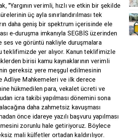
ak, "Yargının verimli, hızlı ve etkin bir şekilde
elerinin üç ayla sınırlandırılması tek
arın daha geniş bir spektrum içerisinde ele
ılması e-duruşma imkanıyla SEGBİS üzerinden
e ses ve görüntü nakliyle duruşmalara
u teklifimizde yer alıyor. Kanun teklifimizle
iklerden birisi kamu kaynaklarının verimli
rinin gereksiz yere meşgul edilmesinin
ge Adliye Mahkemeleri ve ilk derece
ine hükmedilen para, vekalet ücreti ve
rudan icra takibi yapılması dönemini sona
n alacağına daha zahmetsiz kavuşması
lmadan önce idareye yazılı başvuru yapılması
lmesini zorunlu hale getiriyoruz. Böylece
siz mali külfetler ortadan kaldırılıyor.