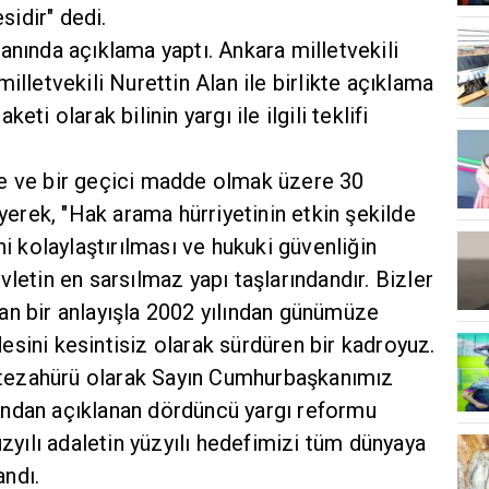
idir" dedi.
anında açıklama yaptı. Ankara milletvekili
illetvekili Nurettin Alan ile birlikte açıklama
ti olarak bilinin yargı ile ilgili teklifi
e ve bir geçici madde olmak üzere 30
rek, "Hak arama hürriyetinin etkin şekilde
ni kolaylaştırılması ve hukuki güvenliğin
letin en sarsılmaz yapı taşlarındandır. Bizler
an bir anlayışla 2002 yılından günümüze
sini kesintisiz olarak sürdüren bir kadroyuz.
ir tezahürü olarak Sayın Cumhurbaşkanımız
ından açıklanan dördüncü yargı reformu
üzyılı adaletin yüzyılı hedefimizi tüm dünyaya
andı.