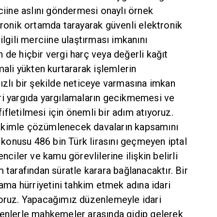
rciine aslını göndermesi onaylı örnek
tronik ortamda tarayarak güvenli elektronik
ilgili merciine ulaştırması imkanını
 de hiçbir vergi harç veya değerli kağıt
mali yükten kurtararak işlemlerin
ızlı bir şekilde neticeye varmasına imkan
ri yargıda yargılamaların gecikmemesi ve
fletilmesi için önemli bir adım atıyoruz.
akimle çözümlenecek davaların kapsamını
n konusu 486 bin Türk lirasını geçmeyen iptal
nciler ve kamu görevlilerine ilişkin belirli
 tarafından süratle karara bağlanacaktır. Bir
a hürriyetini tahkim etmek adına idari
yoruz. Yapacağımız düzenlemeyle idari
denlerle mahkemeler arasında gidip gelerek