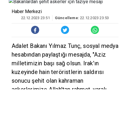
Haber Merkezi
22.12.2023 23:51
Güncelleme:
22.12.2023 23:53
Adalet Bakanı Yılmaz Tunç, sosyal medya
hesabından paylaştığı mesajda, "Aziz
milletimizin başı sağ olsun. Irak'ın
kuzeyinde hain teröristlerin saldırısı
sonucu şehit olan kahraman
askerlerimize Allah'tan rahmet, yaralı
askerlerimize acil şifalar diliyorum."
ifadelerini kullandı.
Aile ve Sosyal Hizmetler Bakanı Mahinur