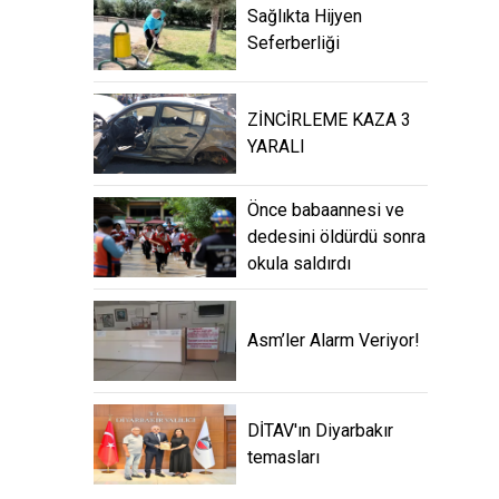
Sağlıkta Hijyen
Seferberliği
ZİNCİRLEME KAZA 3
YARALI
Önce babaannesi ve
dedesini öldürdü sonra
okula saldırdı
Asm’ler Alarm Veriyor!
DİTAV'ın Diyarbakır
temasları