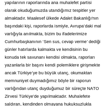
yap
ı
lar
ı
n
ı
n raporlar
ı
nda ana muhalefet partisi
olarak okudu
ğ
umuzda utand
ığı
m
ı
z tespitler yer
almaktad
ı
r. Maalesef ülkede Adalet Bakanl
ığı
'n
ı
n
ba
şı
ndaki ki
ş
i, raporlarda ismiyle, Avrupa’daki mal
varl
ığı
yla an
ı
lmakta, bizim bu ifadelerimize
Cumhurba
ş
kan
ı
n
ı
n ‘Sen sus, cevap verme’ dedi
ğ
i
günler hat
ı
rlarda kalmakta ve kendisinin bu
konuda tek savunan
ı
kendisi olmakta, raporlar
ı
yazanlarla bir ba
şı
n
ı
kendi polemiklere giri
ş
mekte
ancak Türkiye’ye bu büyük utanç, okumaktan
memnuniyet duymad
ığı
m
ı
z böyle bir raporun
varl
ığı
ndan utanç duydu
ğ
umuz bir süreçte NATO
Zirvesi Türkiye’de yap
ı
lmaktad
ı
r. Muhalefete
sald
ı
ran, kendinden olmayana hukuksuzlukla