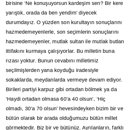
birisine ‘Ne konu
ş
uyorsun karde
ş
im sen? Bir kere
yar
ış
t
ı
k, orada da ben yendim’ diyecek
durumday
ı
z. O yüzden son kurultay
ı
n sonuçlar
ı
n
ı
hazmedemeyenlerle, son seçimlerin sonuçlar
ı
n
ı
hazmedemeyenler, mutlak sultan ile mutlak butlan
ittifak
ı
n
ı
kurmaya çal
ışı
yorlar. Bu milletin buna
r
ı
zas
ı
yoktur. Bunun cevab
ı
n
ı
milletimiz
seçilmi
ş
lerden yana koydu
ğ
u iradesiyle
sokaklarda, meydanlarda vermeye devam ediyor.
Birileri partiyi karpuz gibi ortadan bölmek ya da
‘Haydi ortadan olmasa 60’a 40 olsun’, ‘Hiç
olmad
ı
, 30’a 70 olsun’ hevesindeyken bizim bir ve
bütün olarak bir arada oldu
ğ
umuzu bütün millet
görmektedir. Biz bir ve bütünüz. Ayr
ı
lanlar
ı
n, farkl
ı