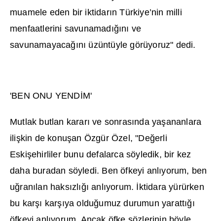
muamele eden bir iktidar
ı
n Türkiye’nin milli
menfaatlerini savunamad
ığı
n
ı
ve
savunamayaca
ğı
n
ı
üzüntüyle görüyoruz" dedi.
'BEN ONU YEND
İ
M'
Mutlak butlan karar
ı
ve sonras
ı
nda ya
ş
ananlara
ili
ş
kin de konu
ş
an Özgür Özel, "De
ğ
erli
Eski
ş
ehirliler bunu defalarca söyledik, bir kez
daha buradan söyledi. Ben öfkeyi anl
ı
yorum, ben
u
ğ
ran
ı
lan haks
ı
zl
ığı
anl
ı
yorum.
İ
ktidara yürürken
bu kar
şı
kar
şı
ya oldu
ğ
umuz durumun yaratt
ığı
öfkeyi anl
ı
yorum. Ancak öfke sözlerinin böyle