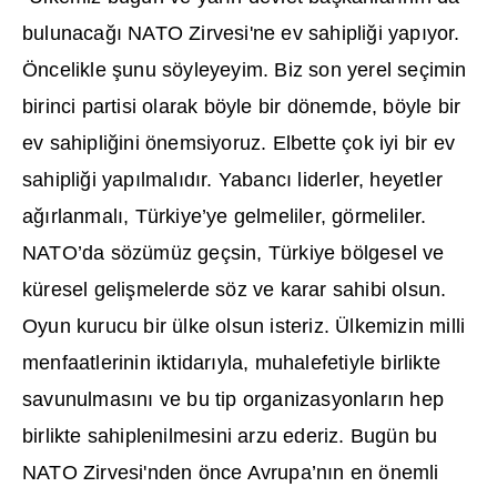
bulunaca
ğı
NATO Zirvesi'ne ev sahipli
ğ
i yap
ı
yor.
Öncelikle
ş
unu söyleyeyim. Biz son yerel seçimin
birinci partisi olarak böyle bir dönemde, böyle bir
ev sahipli
ğ
ini önemsiyoruz. Elbette çok iyi bir ev
sahipli
ğ
i yap
ı
lmal
ı
d
ı
r. Yabanc
ı
liderler, heyetler
a
ğı
rlanmal
ı
, Türkiye’ye gelmeliler, görmeliler.
NATO’da sözümüz geçsin, Türkiye bölgesel ve
küresel geli
ş
melerde söz ve karar sahibi olsun.
Oyun kurucu bir ülke olsun isteriz. Ülkemizin milli
menfaatlerinin iktidar
ı
yla, muhalefetiyle birlikte
savunulmas
ı
n
ı
ve bu tip organizasyonlar
ı
n hep
birlikte sahiplenilmesini arzu ederiz. Bugün bu
NATO Zirvesi'nden önce Avrupa’n
ı
n en önemli