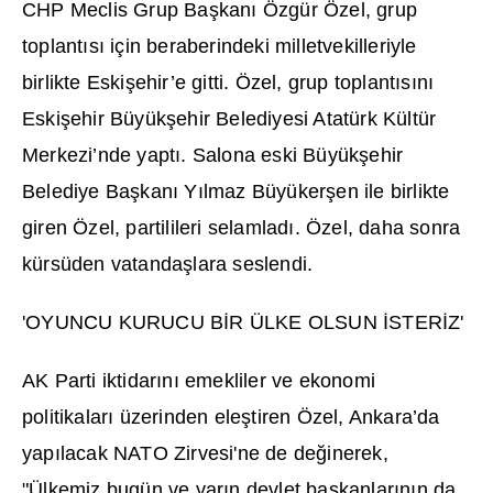
CHP Meclis Grup Ba
ş
kan
ı
Özgür Özel, grup
toplant
ı
s
ı
için beraberindeki milletvekilleriyle
birlikte Eski
ş
ehir’e gitti. Özel, grup toplant
ı
s
ı
n
ı
Eski
ş
ehir Büyük
ş
ehir Belediyesi Atatürk Kültür
Merkezi’nde yapt
ı
. Salona eski Büyük
ş
ehir
Belediye Ba
ş
kan
ı
Y
ı
lmaz Büyüker
ş
en ile birlikte
giren Özel, partilileri selamlad
ı
. Özel, daha sonra
kürsüden vatanda
ş
lara seslendi.
'OYUNCU KURUCU B
İ
R ÜLKE OLSUN
İ
STER
İ
Z'
AK Parti iktidar
ı
n
ı
emekliler ve ekonomi
politikalar
ı
üzerinden ele
ş
tiren Özel, Ankara’da
yap
ı
lacak NATO Zirvesi'ne de de
ğ
inerek,
"Ülkemiz bugün ve yar
ı
n devlet ba
ş
kanlar
ı
n
ı
n da