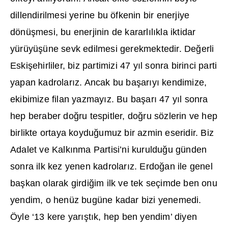
dillendirilmesi yerine bu öfkenin bir enerjiye
dönü
ş
mesi, bu enerjinin de kararl
ı
l
ı
kla iktidar
yürüyü
ş
üne sevk edilmesi gerekmektedir. De
ğ
erli
Eski
ş
ehirliler, biz partimizi 47 y
ı
l sonra birinci parti
yapan kadrolar
ı
z. Ancak bu ba
ş
ar
ı
y
ı
kendimize,
ekibimize filan yazmay
ı
z. Bu ba
ş
ar
ı
47 y
ı
l sonra
hep beraber do
ğ
ru tespitler, do
ğ
ru sözlerin ve hep
birlikte ortaya koydu
ğ
umuz bir azmin eseridir. Biz
Adalet ve Kalk
ı
nma Partisi’ni kuruldu
ğ
u günden
sonra ilk kez yenen kadrolar
ı
z. Erdo
ğ
an ile genel
ba
ş
kan olarak girdi
ğ
im ilk ve tek seçimde ben onu
yendim, o henüz bugüne kadar bizi yenemedi.
Öyle ‘13 kere yar
ış
t
ı
k, hep ben yendim’ diyen