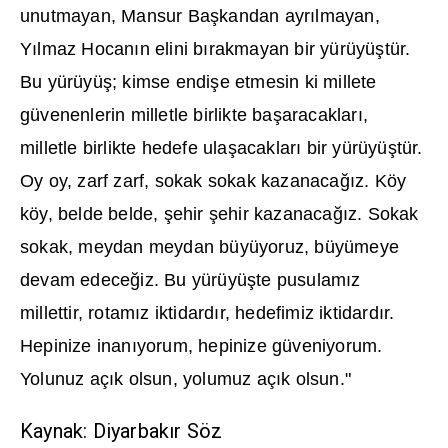
unutmayan, Mansur Ba
ş
kandan ayr
ı
lmayan,
Y
ı
lmaz Hocan
ı
n elini b
ı
rakmayan bir yürüyü
ş
tür.
Bu yürüyü
ş
; kimse endi
ş
e etmesin ki millete
güvenenlerin milletle birlikte ba
ş
aracaklar
ı
,
milletle birlikte hedefe ula
ş
acaklar
ı
bir yürüyü
ş
tür.
Oy oy, zarf zarf, sokak sokak kazanaca
ğı
z. Köy
köy, belde belde,
ş
ehir
ş
ehir kazanaca
ğı
z. Sokak
sokak, meydan meydan büyüyoruz, büyümeye
devam edece
ğ
iz. Bu yürüyü
ş
te pusulam
ı
z
millettir, rotam
ı
z iktidard
ı
r, hedefimiz iktidard
ı
r.
Hepinize inan
ı
yorum, hepinize güveniyorum.
Yolunuz aç
ı
k olsun, yolumuz aç
ı
k olsun."
Kaynak: Diyarbakır Söz