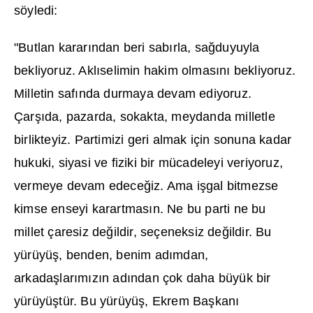
söyledi:
"Butlan karar
ı
ndan beri sab
ı
rla, sa
ğ
duyuyla
bekliyoruz. Akl
ı
selimin hakim olmas
ı
n
ı
bekliyoruz.
Milletin saf
ı
nda durmaya devam ediyoruz.
Çar
şı
da, pazarda, sokakta, meydanda milletle
birlikteyiz. Partimizi geri almak için sonuna kadar
hukuki, siyasi ve fiziki bir mücadeleyi veriyoruz,
vermeye devam edece
ğ
iz. Ama i
ş
gal bitmezse
kimse enseyi karartmas
ı
n. Ne bu parti ne bu
millet çaresiz de
ğ
ildir, seçeneksiz de
ğ
ildir. Bu
yürüyü
ş
, benden, benim ad
ı
mdan,
arkada
ş
lar
ı
m
ı
z
ı
n ad
ı
ndan çok daha büyük bir
yürüyü
ş
tür. Bu yürüyü
ş
, Ekrem Ba
ş
kan
ı