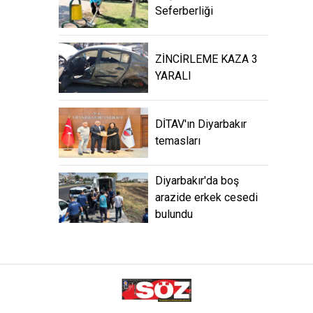
Seferberliği
ZİNCİRLEME KAZA 3
YARALI
DİTAV'ın Diyarbakır
temasları
Diyarbakır'da boş
arazide erkek cesedi
bulundu