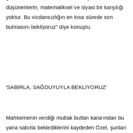
dü
ş
ünenlerin, matematiksel ve siyasi bir kar
şı
l
ığı
yoktur. Bu vicdans
ı
zl
ığı
n en k
ı
sa sürede son
bulmas
ı
n
ı
bekliyoruz" diye konu
ş
tu.
'SABIRLA, SA
Ğ
DUYUYLA BEKL
İ
YORUZ'
Mahkemenin verdi
ğ
i mutlak butlan karar
ı
ndan bu
yana sab
ı
rla beklediklerini kaydeden Özel,
ş
unlar
ı