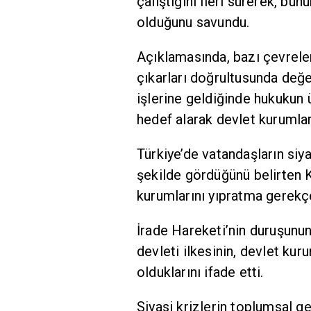
çalıştığını ileri sürerek, b
olduğunu savundu.
Açıklamasında, bazı çevreler
çıkarları doğrultusunda değer
işlerine geldiğinde hukukun 
hedef alarak devlet kurumları
Türkiye’de vatandaşların siya
şekilde gördüğünü belirten K
kurumlarını yıpratma gerekçe
İrade Hareketi’nin duruşunu
devleti ilkesinin, devlet kur
olduklarını ifade etti.
Siyasi krizlerin toplumsal g