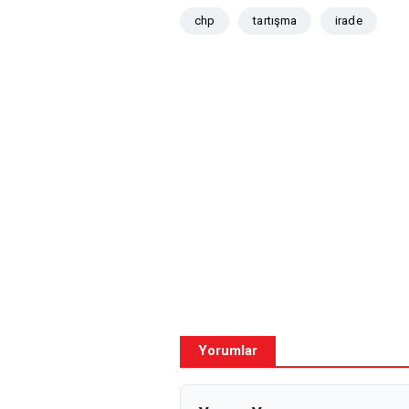
chp
tartışma
irade
Yorumlar