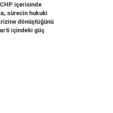
 CHP içerisinde
da, sürecin hukuki
 krizine dönüştüğünü
rti içindeki güç