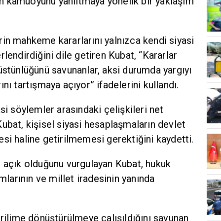
unun kamuoyunu yanıltmaya yönelik bir yaklaşım
in mahkeme kararlarını yalnızca kendi siyasi
lendirdiğini dile getiren Kubat, “Kararlar
üstünlüğünü savunanlar, aksi durumda yargıyı
nı tartışmaya açıyor” ifadelerini kullandı.
si söylemler arasındaki çelişkileri net
ubat, kişisel siyasi hesaplaşmaların devlet
si haline getirilmemesi gerektiğini kaydetti.
n açık olduğunu vurgulayan Kubat, hukuk
umlarının ve millet iradesinin yanında
erilime dönüştürülmeye çalışıldığını savunan