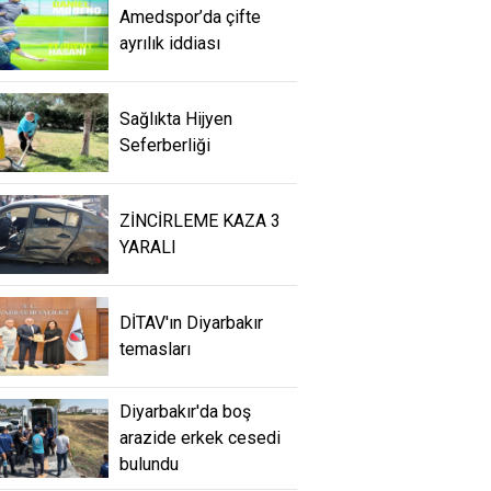
Amedspor’da çifte
ayrılık iddiası
Sağlıkta Hijyen
Seferberliği
ZİNCİRLEME KAZA 3
YARALI
DİTAV'ın Diyarbakır
temasları
Diyarbakır'da boş
arazide erkek cesedi
bulundu