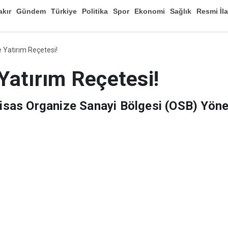
akır
Gündem
Türkiye
Politika
Spor
Ekonomi
Sağlık
Resmi İl
Düny
 Yatırım Reçetesi!
Yatırım Reçetesi!
htisas Organize Sanayi Bölgesi (OSB) Yön
kurulu üyeleriyle birlikte Güneydoğu Gaz
 basın toplantısında basın mensuplarıyla 