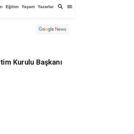
an
Eğitim
Yaşam
Yazarlar
a
Magazin
Arşiv
etim Kurulu Başkanı
eteciler Cemiyeti’nde
bir araya geldi.