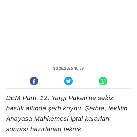
30.06.2026 10:59
DEM Parti, 12. Yarg
ı
Paketi'ne sekiz
ba
ş
l
ı
k alt
ı
nda
ş
erh koydu.
Ş
erhte, teklifin
Anayasa Mahkemesi iptal kararlar
ı
sonras
ı
haz
ı
rlanan teknik