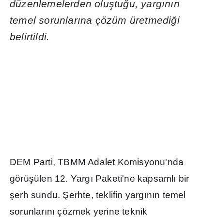
düzenlemelerden olu
ş
tu
ğ
u, yarg
ı
n
ı
n
temel sorunlar
ı
na çözüm üretmedi
ğ
i
belirtildi.
DEM Parti, TBMM Adalet Komisyonu'nda
görü
ş
ülen 12. Yarg
ı
Paketi'ne kapsaml
ı
bir
ş
erh sundu.
Ş
erhte, teklifin yarg
ı
n
ı
n temel
sorunlar
ı
n
ı
çözmek yerine teknik