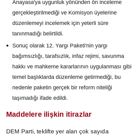
Anayasa'ya uygunluk yönünden ön inceleme
gerçekle
ş
tirilmedi
ğ
i ve Komisyon üyelerine
düzenlemeyi incelemek için yeterli süre
tan
ı
nmad
ığı
belirtildi.
Sonuç olarak 12. Yarg
ı
Paketi'nin yarg
ı
ba
ğı
ms
ı
zl
ığı
, tarafs
ı
zl
ı
k, infaz rejimi, savunma
hakk
ı
ve mahkeme kararlar
ı
n
ı
n uygulanmas
ı
gibi
temel ba
ş
l
ı
klarda düzenleme getirmedi
ğ
i, bu
nedenle paketin gerçek bir reform niteli
ğ
i
ta
şı
mad
ığı
ifade edildi.
Maddelere ili
ş
kin itirazlar
DEM Parti, teklifte yer alan çok say
ı
da