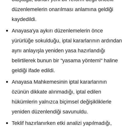
düzenlemelerin onar
ı
lmas
ı
anlam
ı
na geldi
ğ
i
kaydedildi.
Anayasa'ya ayk
ı
r
ı
düzenlemelerin önce
yürürlü
ğ
e sokuldu
ğ
u, iptal kararlar
ı
n
ı
n ard
ı
ndan
ayn
ı
anlay
ış
la yeniden yasa haz
ı
rland
ığı
belirtilerek bunun bir "yasama yöntemi" haline
geldi
ğ
i ifade edildi.
Anayasa Mahkemesinin iptal kararlar
ı
n
ı
n
özünün dikkate al
ı
nmad
ığı
, iptal edilen
hükümlerin yaln
ı
zca biçimsel de
ğ
i
ş
ikliklerle
yeniden düzenlendi
ğ
i savunuldu.
Teklif haz
ı
rlan
ı
rken etki analizi yap
ı
lmad
ığı
,