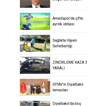
Amedspor’da çifte
ayrılık iddiası
Sağlıkta Hijyen
Seferberliği
ZİNCİRLEME KAZA 3
YARALI
DİTAV'ın Diyarbakır
temasları
Diyarbakır'da boş