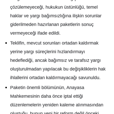
çözülemeyece
ğ
i, hukukun üstünlü
ğ
ü, temel
haklar ve yarg
ı
ba
ğı
ms
ı
zl
ığı
na ili
ş
kin sorunlar
giderilmeden haz
ı
rlanan paketlerin sonuç
vermeyece
ğ
i ifade edildi.
Teklifin, mevcut sorunlar
ı
ortadan kald
ı
rmak
yerine yarg
ı
süreçlerini h
ı
zland
ı
rmay
ı
hedefledi
ğ
i, ancak ba
ğı
ms
ı
z ve tarafs
ı
z yarg
ı
olu
ş
turulmadan yap
ı
lacak bu de
ğ
i
ş
ikliklerin hak
ihlallerini ortadan kald
ı
rmayaca
ğı
savunuldu.
Paketin önemli bölümünün, Anayasa
Mahkemesinin daha önce iptal etti
ğ
i
düzenlemelerin yeniden kaleme al
ı
nmas
ı
ndan
olu
ş
tu
ğ
u, bunun yeni bir reform de
ğ
il önceki