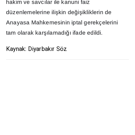
hakim ve savc
ı
lar ile kanuni faiz
düzenlemelerine ili
ş
kin de
ğ
i
ş
ikliklerin de
Anayasa Mahkemesinin iptal gerekçelerini
tam olarak kar
şı
lamad
ığı
ifade edildi.
Kaynak: Diyarbakır Söz