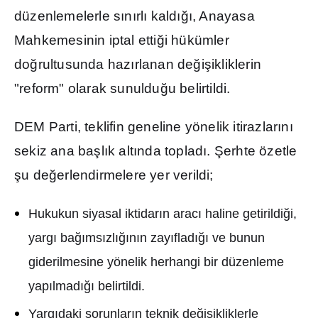
düzenlemelerle s
ı
n
ı
rl
ı
kald
ığı
, Anayasa
Mahkemesinin iptal etti
ğ
i hükümler
do
ğ
rultusunda haz
ı
rlanan de
ğ
i
ş
ikliklerin
"reform" olarak sunuldu
ğ
u belirtildi.
DEM Parti, teklifin geneline yönelik itirazlar
ı
n
ı
sekiz ana ba
ş
l
ı
k alt
ı
nda toplad
ı
.
Ş
erhte özetle
ş
u de
ğ
erlendirmelere yer verildi;
Hukukun siyasal iktidar
ı
n arac
ı
haline getirildi
ğ
i,
yarg
ı
ba
ğı
ms
ı
zl
ığı
n
ı
n zay
ı
flad
ığı
ve bunun
giderilmesine yönelik herhangi bir düzenleme
yap
ı
lmad
ığı
belirtildi.
Yarg
ı
daki sorunlar
ı
n teknik de
ğ
i
ş
ikliklerle