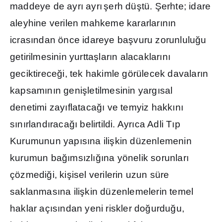
maddeye de ayr
ı
ayr
ı
ş
erh dü
ş
tü.
Ş
erhte; idare
aleyhine verilen mahkeme kararlar
ı
n
ı
n
icras
ı
ndan önce idareye ba
ş
vuru zorunlulu
ğ
u
getirilmesinin yurtta
ş
lar
ı
n alacaklar
ı
n
ı
geciktirece
ğ
i, tek hakimle görülecek davalar
ı
n
kapsam
ı
n
ı
n geni
ş
letilmesinin yarg
ı
sal
denetimi zay
ı
flataca
ğı
ve temyiz hakk
ı
n
ı
s
ı
n
ı
rland
ı
raca
ğı
belirtildi. Ayr
ı
ca Adli T
ı
p
Kurumunun yap
ı
s
ı
na ili
ş
kin düzenlemenin
kurumun ba
ğı
ms
ı
zl
ığı
na yönelik sorunlar
ı
çözmedi
ğ
i, ki
ş
isel verilerin uzun süre
saklanmas
ı
na ili
ş
kin düzenlemelerin temel
haklar aç
ı
s
ı
ndan yeni riskler do
ğ
urdu
ğ
u,