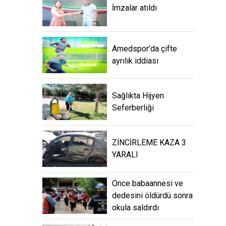
İmzalar atıldı
Amedspor’da çifte
ayrılık iddiası
Sağlıkta Hijyen
Seferberliği
ZİNCİRLEME KAZA 3
YARALI
Önce babaannesi ve
dedesini öldürdü sonra
okula saldırdı