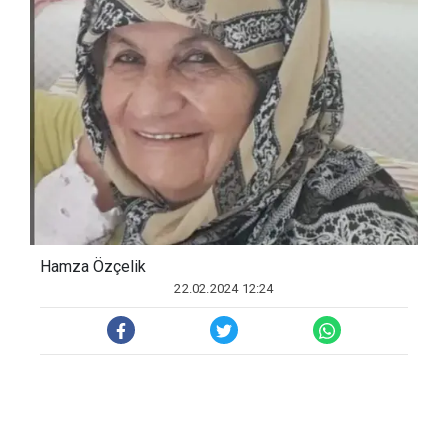
Hamza Özçelik
22.02.2024 12:24
Hakkâri'de 1940’lı yıllarda göreve
başlayan ilk ceza infaz koruma kadın