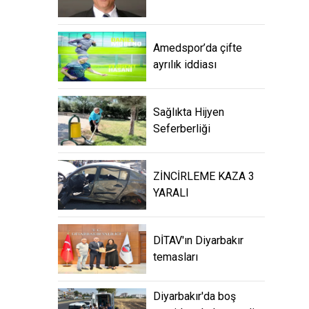
Amedspor’da çifte
ayrılık iddiası
Sağlıkta Hijyen
Seferberliği
ZİNCİRLEME KAZA 3
YARALI
DİTAV'ın Diyarbakır
temasları
Diyarbakır'da boş